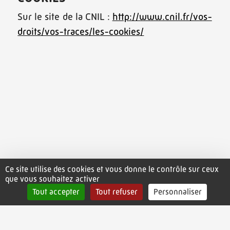
Sur le site de la CNIL :
http://www.cnil.fr/vos-
droits/vos-traces/les-cookies/
Ce site utilise des cookies et vous donne le contrôle sur ceux
que vous souhaitez activer
Tout accepter
Tout refuser
Personnaliser
2022 – 2026 ©La Maison Radieuse, Rezé – Le Corbusier |
Mentions légales
|
Contact
|
Site web : Renke Communication