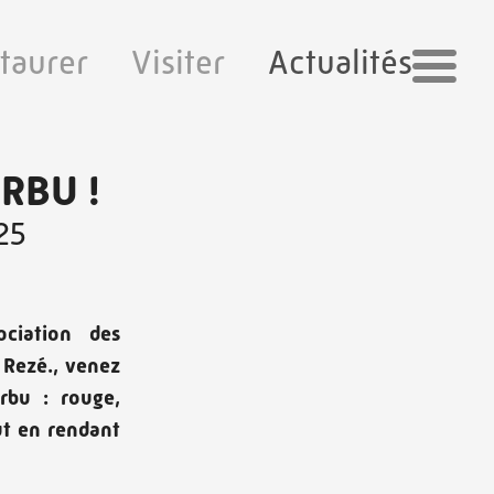
taurer
Visiter
Actualités
RBU !
25
ociation des
 Rezé., venez
rbu : rouge,
out en rendant