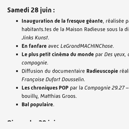
Samedi 28 juin :
Inauguration de la fresque géante
, réalisée p
habitants.tes de la Maison Radieuse sous la d
Jinks Kunst
.
En fanfare
avec
LeGrandMACHINChose
.
Le plus petit cinéma du monde
par
Des yeux, 
compagnie
.
Diffusion du documentaire
Radieuscopie
réal
Françoise Dufort Dousselin.
Les chroniques POP
par la
Compagnie 29.27
–
bouilly, Matthias Groos.
Bal populaire
.
Dimanche 29 juin :