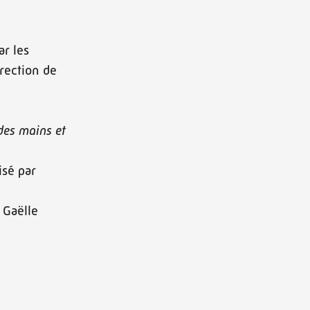
ar les
irection de
des mains et
isé par
 Gaëlle